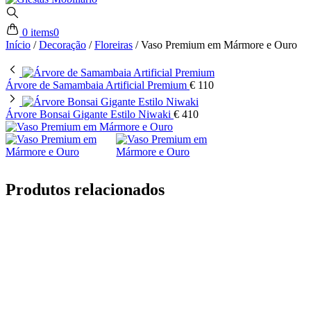
0 items
0
Início
/
Decoração
/
Floreiras
/
Vaso Premium em Mármore e Ouro
Árvore de Samambaia Artificial Premium
€
110
Árvore Bonsai Gigante Estilo Niwaki
€
410
Produtos relacionados