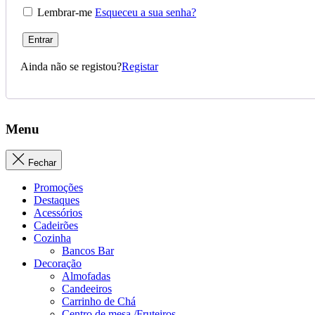
Lembrar-me
Esqueceu a sua senha?
Entrar
Ainda não se registou?
Registar
Menu
Fechar
Promoções
Destaques
Acessórios
Cadeirões
Cozinha
Bancos Bar
Decoração
Almofadas
Candeeiros
Carrinho de Chá
Centro de mesa /Fruteiros