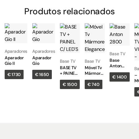
Produtos relacionados
Aparadores
Aparadores
Base TV
Aparador
Aparador
Base
Base TV
Base TV
Gio II
Gio
Anton
BASE TV
Móvel Tv
Ba
2800
+ PAINEL
Mármore
€
1730
€
1650
–
€
1400
C/ LED’S
Elegance
M
€
1500
€
740
T
V