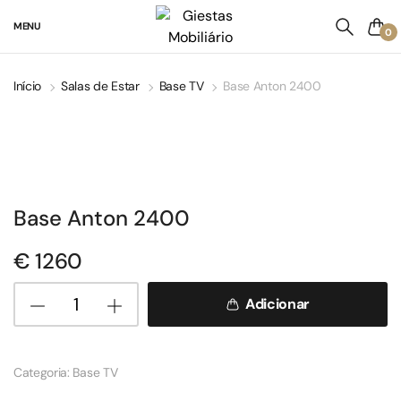
MENU
0
Início
Salas de Estar
Base TV
Base Anton 2400
Base Anton 2400
€
1260
Adicionar
Categoria:
Base TV