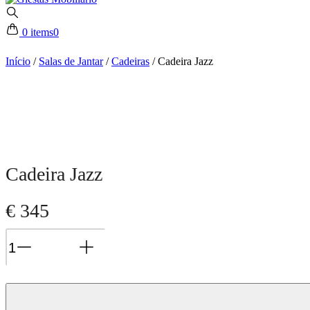
0 items
0
Início
/
Salas de Jantar
/
Cadeiras
/
Cadeira Jazz
Cadeira Jazz
€
345
Cadeira
Jazz
quantidade