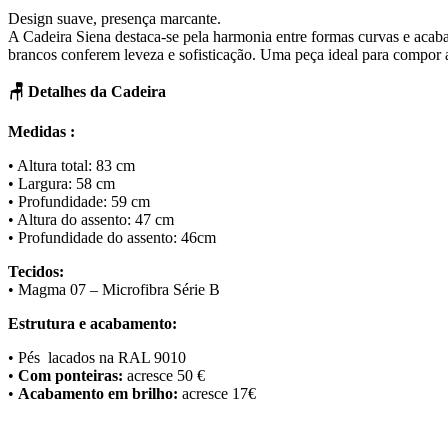
Design suave, presença marcante.
A Cadeira Siena destaca-se pela harmonia entre formas curvas e acab
brancos conferem leveza e sofisticação. Uma peça ideal para compor
🪑 Detalhes da Cadeira
Medidas :
• Altura total: 83 cm
• Largura: 58 cm
• Profundidade: 59 cm
• Altura do assento: 47 cm
• Profundidade do assento: 46cm
Tecidos:
• Magma 07 – Microfibra Série B
Estrutura e acabamento:
• Pés lacados na RAL 9010
•
Com ponteiras:
acresce 50 €
•
Acabamento em brilho:
acresce 17€