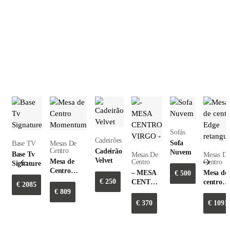
Qualquer outro acabamento ou cor apenas mediante consulta e
orçamento prévio.
Para qualquer alteração na construção do móvel, ou de medidas, será
necessário pedido de orçamento.
Produtos relacionados
Sofás
Cadeirões
Sofa
Base TV
Mesas De
Centro
Cadeirão
Nuvem
Base Tv
Mesas De
Mesas D
Velvet
Mesa de
Centro
Centro
Signature
Centro
– MESA
Mesa de
€
500
Momentum
€
250
CENTRO
centro
€
2085
VIRGO –
Edge
€
809
retangul
€
370
€
1091