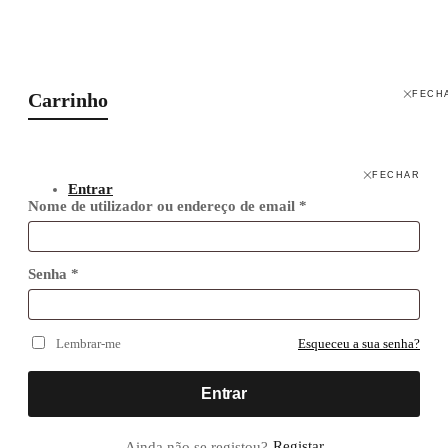
Carrinho
FECH
FECHAR
Entrar
Nome de utilizador ou endereço de email
*
Senha
*
Lembrar-me
Esqueceu a sua senha?
Entrar
Registar
Ainda não se registou?