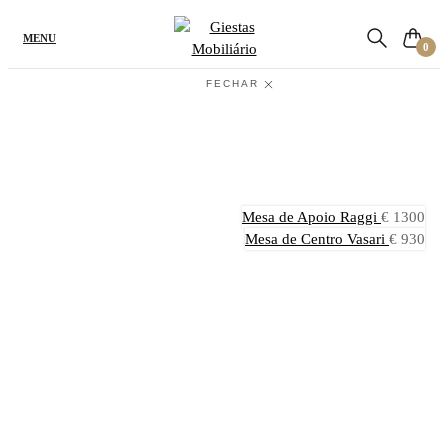
Procure o produto ou a referência
MENU
0
FECHAR
Início
/
Salas de Estar
/
Mesas de Centro
/
Mesa de Centro
Sottile
Mesa de Apoio Raggi
€
1300
Mesa de Centro Vasari
€
930
Mesa de Centro Sottile
€
1330
A
Mesa de Centro Sottile
destaca-se pelo seu design delicado e