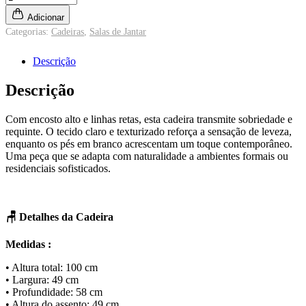
Eva
Adicionar
quantidade
Categorias:
Cadeiras
,
Salas de Jantar
Descrição
Descrição
Com encosto alto e linhas retas, esta cadeira transmite sobriedade e
requinte. O tecido claro e texturizado reforça a sensação de leveza,
enquanto os pés em branco acrescentam um toque contemporâneo.
Uma peça que se adapta com naturalidade a ambientes formais ou
residenciais sofisticados.
🪑 Detalhes da Cadeira
Medidas :
• Altura total: 100 cm
• Largura: 49 cm
• Profundidade: 58 cm
• Altura do assento: 49 cm