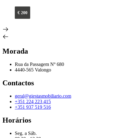
€
200
Morada
Rua da Passagem Nº 680
4440-565 Valongo
Contactos
geral@giestasmobiliario.com
+351 224 223 415
+351 937 519 516
Horários
Seg. a Sáb.