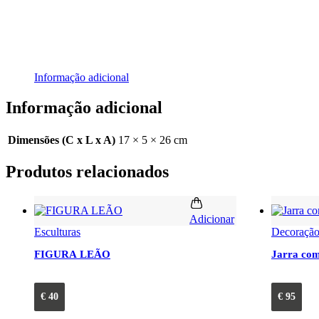
Informação adicional
Informação adicional
Dimensões (C x L x A)
17 × 5 × 26 cm
Produtos relacionados
Adicionar
Esculturas
Decoraçã
FIGURA LEÃO
Jarra com
€
40
€
95