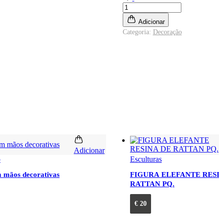
Caixa
decorativa
Adicionar
com
caixa
Categoria:
Decoração
segurança
metal
quantidade
Adicionar
o
Esculturas
 mãos decorativas
FIGURA ELEFANTE RES
RATTAN PQ.
€
20