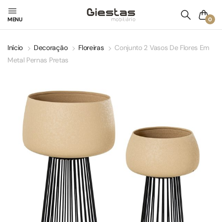
0
MENU
Início
Decoração
Floreiras
Conjunto 2 Vasos De Flores Em
Metal Pernas Pretas