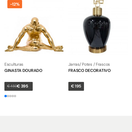
-12%
Esculturas
Jarras/ Potes / Frascos
GINASTA DOURADO
FRASCO DECORATIVO
€
395
€
195
€
450