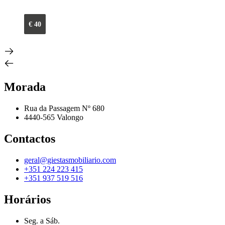
€
40
Morada
Rua da Passagem Nº 680
4440-565 Valongo
Contactos
geral@giestasmobiliario.com
+351 224 223 415
+351 937 519 516
Horários
Seg. a Sáb.