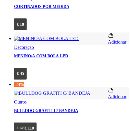
CORTINADOS POR MEDIDA
€
18
Adicionar
Decoração
MENINO/A COM BOLA LED
€
45
-24%
Adicionar
Outros
BULLDOG GRAFITI C/ BANDEJA
€
145
€
110
O preço original era: € 145.
O preço atual é: € 110.