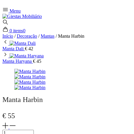
Menu
0 items
0
Início
/
Decoração
/
Mantas
/
Manta Harbin
Manta Dali
€
42
Manta Haryana
€
45
Manta Harbin
€
55
Manta