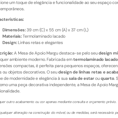
ione um toque de elegância e funcionalidade ao seu espaço co
temporâneos.
cterísticas:
Dimensões:
39 cm (C) x 55 cm (A) x 37 cm (L)
Materiais:
Termolaminado lacado
Design:
Linhas retas e elegantes
crição:
A Mesa de Apoio Margu destaca-se pelo seu
design mi
lquer ambiente moderno. Fabricada em
termolaminado lacado
nsões compactas, é perfeita para pequenos espaços, oferecend
os ou objetos decorativos. O seu
design de linhas retas e aca
e de modernidade e elegância à sua
sala de estar
ou
quarto
.
omo uma peça decorativa independente, a Mesa de Apoio Margu é
ionalidade.
uer outro acabamento ou cor apenas mediante consulta e orçamento prévio.
qualquer alteração na construção do móvel, ou de medidas, será necessário 