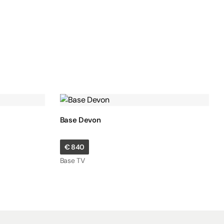
Base Devon
€
840
Base TV