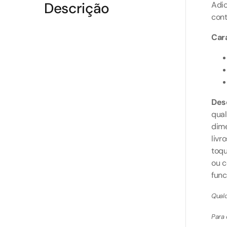
Descrição
Adic
con
Cara
Des
qua
dime
livr
toqu
ou c
func
Qualq
Para 