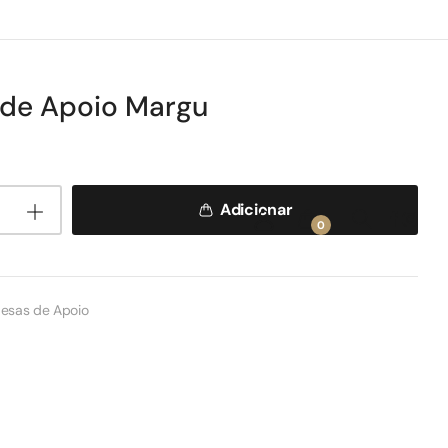
de Apoio Margu
Adicionar
0
esas de Apoio