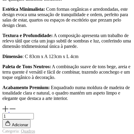
Estética Minimalista:
Com formas orgânicas e arredondadas, este
design evoca uma sensação de tranquilidade e ordem, perfeito para
salas de estar, quartos ou espaços de escritório que prezam pelo
design clean.
Textura e Profundidade:
A composição apresenta um trabalho de
relevo tátil que cria um jogo subtil de sombras e luz, conferindo uma
dimensão tridimensional única à parede.
Dimensão
: C 83cm x A 123cm x L 4cm
Paleta de Tons Neutros:
A combinação suave de tons bege, areia e
terra quente é versátil e fácil de combinar, trazendo aconchego e um
toque orgânico à decoração.
Acabamento Premium:
Enquadrado numa moldura de madeira de
tonalidade clara e natural, o quadro mantém um aspeto limpo e
elegante que destaca a arte interior.
Minimalismo
texturizado
Adicionar
2
quantidade
Categoria:
Quadros