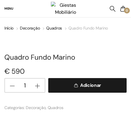
MENU
0
Início
Decoração
Quadros
Quadro Fundo Marino
Quadro Fundo Marino
€
590
Adicionar
Categorias:
Decoração
,
Quadros