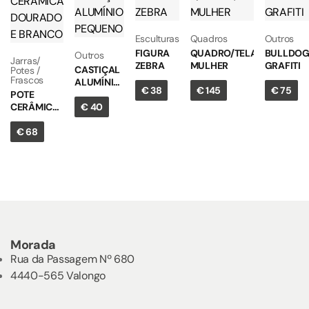
Esculturas
Quadros
Outros
FIGURA
QUADRO/TELA
BULLDO
Outros
Jarras/
ZEBRA
MULHER
GRAFITI
CASTIÇAL
Potes /
Frascos
ALUMÍNIO
€
38
€
145
€
75
POTE
PEQUENO
€
40
CERÂMICA
DOURADO
€
68
E BRANCO
Morada
Rua da Passagem Nº 680
4440-565 Valongo