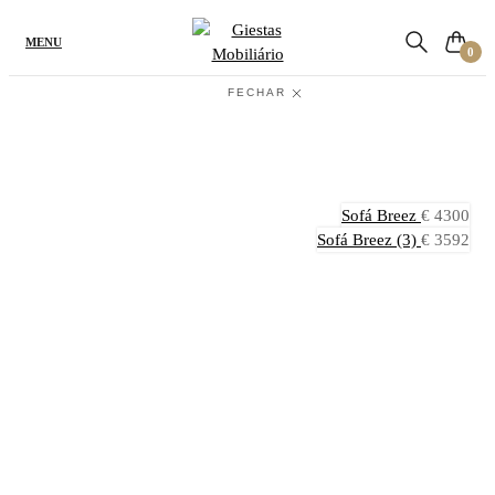
Procure o produto ou a referência
MENU
0
FECHAR
Início
/
Salas de Estar
/
Sofás
/
Sofá Breez (2)
Sofá Breez
€
4300
Sofá Breez (3)
€
3592
Sofá Breez (2)
€
6365
Adicionar