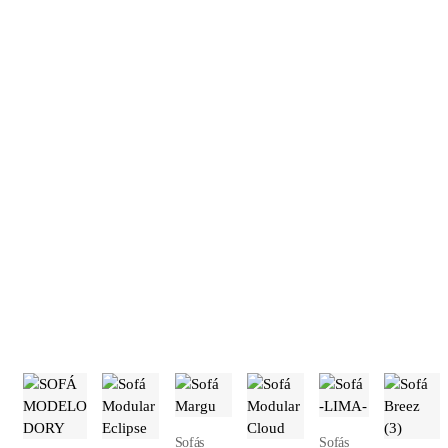
epóxi
oferecem estabilidade e um toque de modernidade. Este
sofá modular inclui um
sofá sem braços
, uma
chaise longue
,
um
sofá com braço esquerdo ou direito
, um
módulo
e um
módulo de canto
, proporcionando várias opções de
configuração para se adaptar ao seu espaço. O seu
design de
linhas retas
adiciona um toque de sofisticação ao seu espaço.
Seja como uma peça única ou em conjunto, o Sofá Breez (2) é a
escolha ideal para quem procura aliar estilo e funcionalidade.
Qualquer outro acabamento ou cor apenas mediante consulta e
orçamento prévio.
Para qualquer alteração na construção do sofá, ou de medidas, será
necessário pedido de orçamento.
Produtos relacionados
Sofás
Sofás