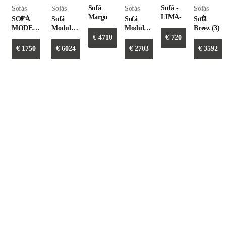
Sofá
Sofá -
Sofás
Sofás
Sofás
Sofás
Margu
LIMA-
SOFÁ
Sofá
Sofá
Sofá
MODELO
Modular
Modular
Breez (3)
DORY
Eclipse
Cloud
€
4710
€
720
€
1750
€
6024
€
2703
€
3592
Morada
Rua da Passagem Nº 680
4440-565 Valongo
Contactos
geral@giestasmobiliario.com
+351 224 223 415