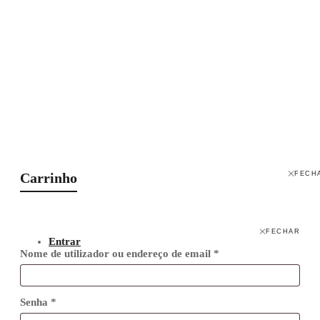
Siga-nos
© Copyright 2026 Mobiliário. Todos os
Direitos Reservados
Carrinho
FECH
FECHAR
Entrar
Nome de utilizador ou endereço de email
*
Senha
*