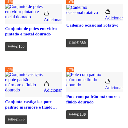
-3%
-5%
Adicionar
Adicionar
Cadeirão ocasional rotativo
Conjunto de potes em vidro
pintado e metal dourado
€
400
€
380
€
160
€
155
-7%
-7%
Adicionar
Adicionar
Pote com padrão mármore e
Conjunto castiçais e pote
fluido dourado
padrão mármore e fluido
dourado
€
140
€
130
€
355
€
330