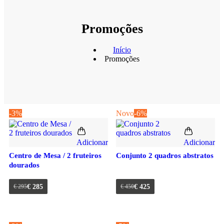
Promoções
Início
Promoções
-3%
Novo
-6%
Adicionar
Adicionar
Centro de Mesa / 2 fruteiros
Conjunto 2 quadros abstratos
dourados
€
295
€
285
€
450
€
425