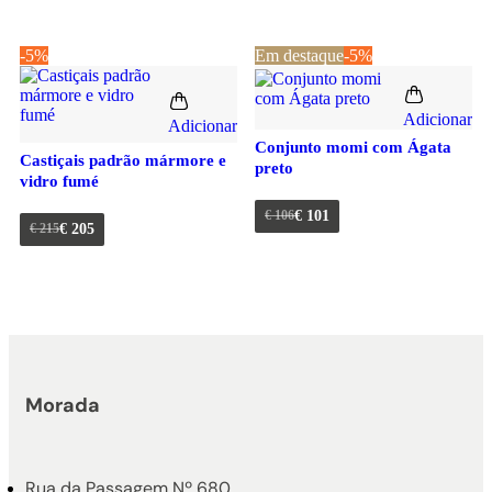
-5%
Em destaque
-5%
Adicionar
Adicionar
Conjunto momi com Ágata
Castiçais padrão mármore e
preto
vidro fumé
€
106
€
101
€
215
€
205
Morada
Rua da Passagem Nº 680