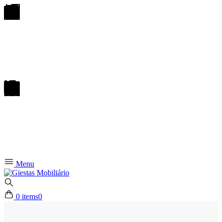
Menu
0 items
0